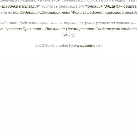
Виртуална национална кампания "Умения за устойчив начин на живот" към
-градинки в
България"
, който се реализира от
Фондация “ЗАЕДНО – общуван
епа на
Конфедерация Щвейцария, чрез “Фонд за реформи, свързани с граж
айт може бъде използвано за некомерсиални цели с условие за изрично ци
ive Commons Признание - Признание-Некомерсиално-Споделяне на споделен
SA 2.5)
2013-2026, created by
www.zaedno.net