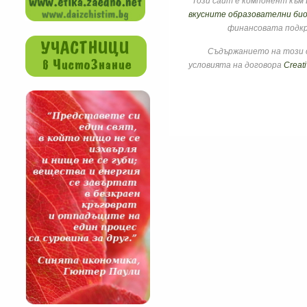
Този сайт е компонент към 
вкусните образователни био
финансовата подкр
Съдържанието на този с
условията на договора
Creat