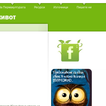
За Пермакултурата
Ресурси
Източници
Пишете ни
живот