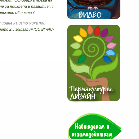
проект "Солидарна мрежа на
е за подкрепа и разви
тие”
, с
данското общество”
.
тиране на източника под
ото 2.5 България (CC BY-NC-