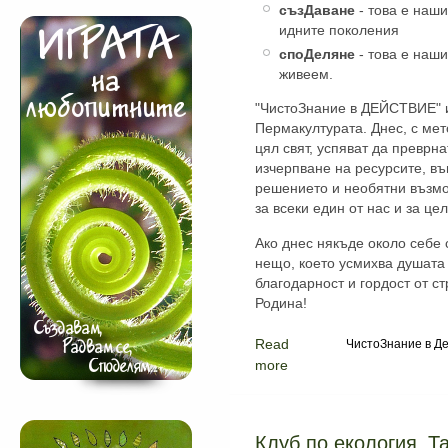
съзДаване
- това е наш
идните поколения
споДеляне
- това е наши
живеем.
"ЧистоЗнание в ДЕЙСТВИЕ" и
Пермакултурата. Днес, с ме
цял свят, успяват да преврн
изчерпване на ресурсите, в
решението и необятни възмо
за всеки един от нас и за це
Ако днес някъде около себе 
нещо, което усмихва душата 
благодарност и гордост от с
Родина!
Read
ЧистоЗнание в Де
more
Клуб по екология „Т