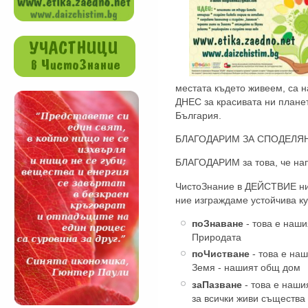
местата където живеем, са н
ДНЕС за красивата ни планет
България.
БЛАГОДАРИМ ЗА СПОДЕЛЯ
БЛАГОДАРИМ за това, че нап
ЧистоЗнание в ДЕЙСТВИЕ ни 
ние изграждаме устойчива ку
поЗнаване
- това е наши
Природата
поЧистване
- това е наш
Земя - нашият общ дом
заПазване
- това е наши
за всички живи същества