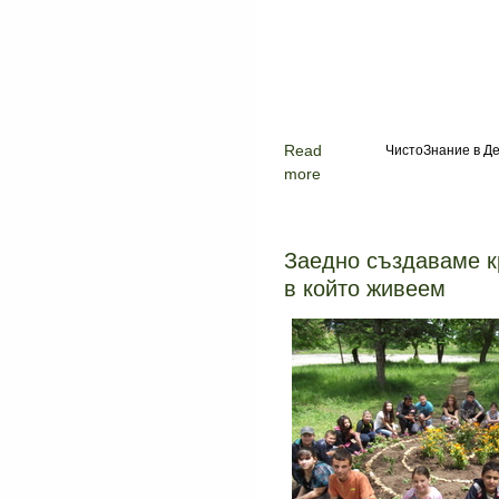
Read
ЧистоЗнание в Де
more
Заедно създаваме к
в който живеем