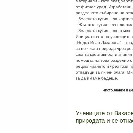
материали - като плат, харт
от фитнес уред. Изработени
разделното събиране на отп
- Зелената кутия – за хартие
- Жълтата кутия – за пластм
- Зелената кутия – за стъкле
Инициативата на учениците 
„Недка Иван Лазарова“ – гра
за по-чиста природа чрез ре
своята креативност и знания
помощта на това разделно с
рециклирането и чрез този 
отпадъци за лични блага. М
за да имаме бъдеще.
ЧистоЗнание в Де
Учениците от Вакар
природата и се отна