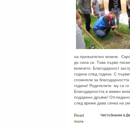
на признателно момче. Скр
до сина си. Това първо писм
момчето. Благодарност засл
година след година. С първи
спомняли за благодарността
години! Родителите му са го
Благодарността е важен мом
подарено дръвче! Отгледано 
след време дава сянка на ум
Read
ЧистоЗнание в Де
more