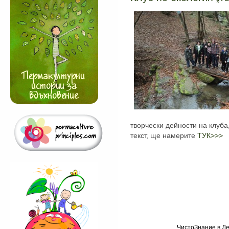
творчески дейности на клуба
текст, ще намерите
ТУК>>>
ЧистоЗнание в Де