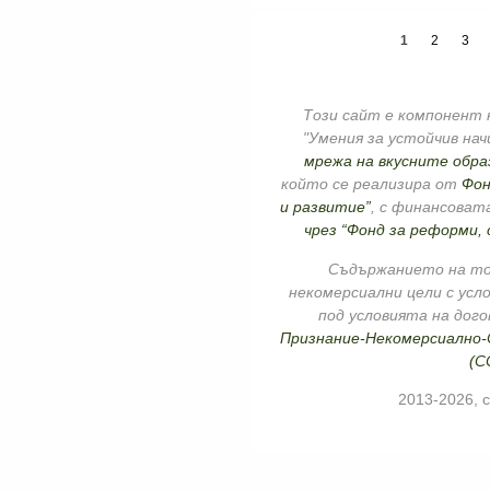
1
2
3
Този сайт е компонент 
"Умения за устойчив на
мрежа на вкусните обра
който се реализира от
Фон
и разви
тие”
, с финансоват
чрез “Фонд за реформи,
Съдържанието на тоз
некомерсиални цели с усл
под условията на дог
Признание-Некомерсиално-С
(C
2013-2026, 