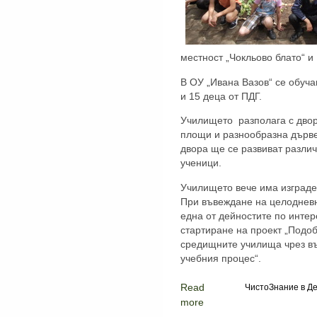
местност „Чокльово блато“ и
В ОУ „Ивана Вазов“ се обуча
и 15 деца от ПДГ.
Училището разполага с двор 
площи и разнообразна дърве
двора ще се развиват различ
ученици.
Училището вече има изграден
При въвеждане на целодневн
една от дейностите по интере
стартиране на проект „Подоб
средищните училища чрез в
учебния процес“.
Read
ЧистоЗнание в Де
more