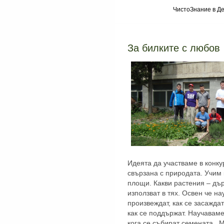
ЧистоЗнание в Де
За билките с любов
Идеята да участваме в конку
свързана с природата. Учим 
площи. Какви растения – дърв
използват в тях. Освен че н
произвеждат, как се засаждат
как се поддържат. Научаваме,
кога се събират семената. М