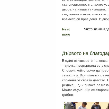
със специалността, които ус
двора на нашата гимназия. Т
създаваме и естетическата с
времето си през деня. В дво
Read
ЧистоЗнание в Де
more
Дървото на благода
В един от часовете на класа
– случка превърнала се в сп
Спомен, който може да преоб
замислим. Всичките ми съуч
спомени от своето детство. С
редяха. Едни биваха разказв
Моите съученици се стараеха
грабне.