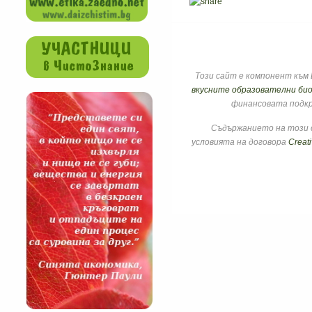
Този сайт е компонент към 
вкусните образователни био
финансовата подкр
Съдържанието на този с
условията на договора
Creat