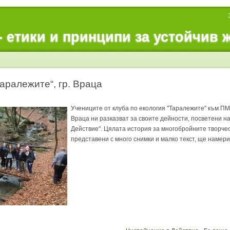
етики и принципи за устойчив 
Таралежите“, гр. Враца
Учениците от клуба по екология "Таралежите" към ПМГ
Враца ни разказват за своите дейности, посветени н
Действие". Цялата история за многобройните творчес
представени с много снимки и малко текст, ще намер