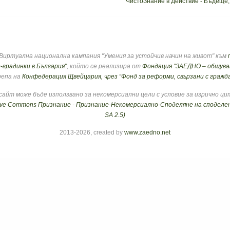
ЧистоЗнание в Действие - Бъдеще,
Виртуална национална кампания "Умения за устойчив начин на живот" към
-градинки в
България"
, който се реализира от
Фондация “ЗАЕДНО – общуван
епа на
Конфедерация Щвейцария, чрез “Фонд за реформи, свързани с граж
айт може бъде използвано за некомерсиални цели с условие за изрично ци
ive Commons Признание - Признание-Некомерсиално-Споделяне на споделен
SA 2.5)
2013-2026, created by
www.zaedno.net