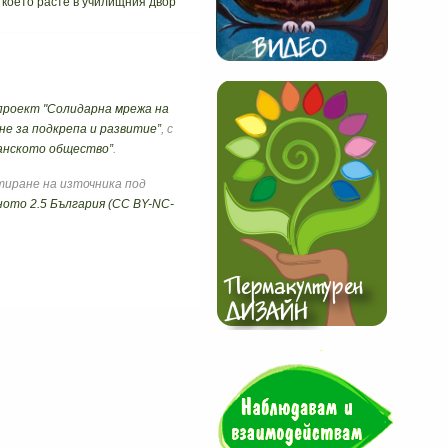
 което расте в училищния двор
проект "Солидарна мрежа на
е за подкрепа и разви
тие”
, с
данското общество”
.
тиране на източника под
ото 2.5 България (CC BY-NC-