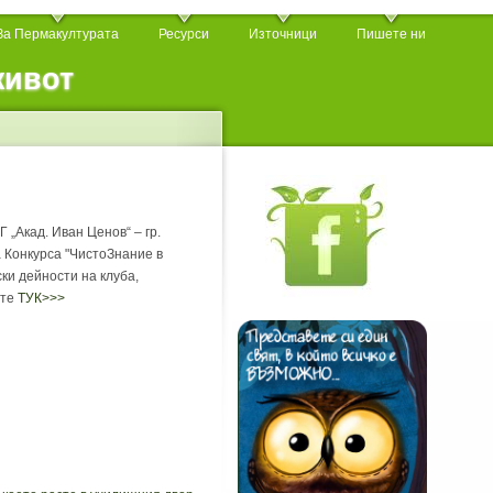
За Пермакултурата
Ресурси
Източници
Пишете ни
живот
 „Акад. Иван Ценов“ – гр.
а Конкурса "ЧистоЗнание в
ки дейности на клуба,
ите
ТУК>>>